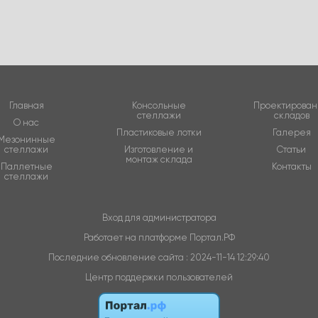
Главная
Консольные
Проектирова
стеллажи
складов
О нас
Пластиковые лотки
Галерея
Мезонинные
стеллажи
Изготовление и
Статьи
монтаж склада
Паллетные
Контакты
стеллажи
Вход для администратора
Работает на платформе
Портал.РФ
Последние обновление сайта
: 2024-11-14 12:29:40
Центр поддержки пользователей