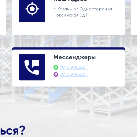
г. Казань, ул.Односторонка
Ноксинская , д.1
Мессенджеры
79173965201
79173965201
ься?